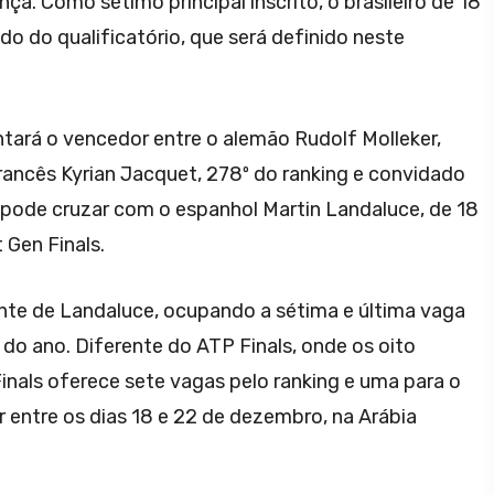
a. Como sétimo principal inscrito, o brasileiro de 18
o do qualificatório, que será definido neste
tará o vencedor entre o alemão Rudolf Molleker,
rancês Kyrian Jacquet, 278º do ranking e convidado
ro pode cruzar com o espanhol Martin Landaluce, de 18
 Gen Finals.
nte de Landaluce, ocupando a sétima e última vaga
 do ano. Diferente do ATP Finals, onde os oito
inals oferece sete vagas pelo ranking e uma para o
entre os dias 18 e 22 de dezembro, na Arábia